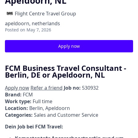
Apeldoorn, NL
Flight Centre Travel Group
apeldoorn, netherlands
Posted
on May 7, 2026
Apply now
FCM Business Travel Consultant -
Berlin, DE or Apeldoorn, NL
Apply now
Refer a friend
Job no:
530932
Brand:
FCM
Work type:
Full time
Location:
Berlin, Apeldoorn
Categories:
Sales and Customer Service
Dein Job bei FCM Travel: