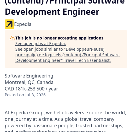
(contenu) /Principal Software
Development Engineer
Expedia
This job is no longer accepting applications
See open jobs at
Expedia
.
See open jobs similar to "
Développeur(-euse)
principal(e) de logiciels (contenu) /Principal Software
Development Engineer
"
Travel Tech Essentialist
.
Software Engineering
Montreal, QC, Canada
CAD 181k-253,500 / year
Posted
on Jul 3, 2026
At Expedia Group, we help travelers explore the world,
one journey at a time. As a global travel company
powered by passionate people, trusted partnerships,