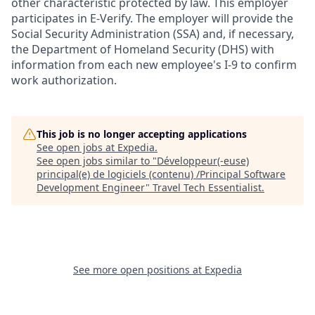
other characteristic protected by law. This employer
participates in E-Verify. The employer will provide the
Social Security Administration (SSA) and, if necessary,
the Department of Homeland Security (DHS) with
information from each new employee's I-9 to confirm
work authorization.
This job is no longer accepting applications
See open jobs at
Expedia
.
See open jobs similar to "
Développeur(-euse)
principal(e) de logiciels (contenu) /Principal Software
Development Engineer
"
Travel Tech Essentialist
.
See more open positions at
Expedia